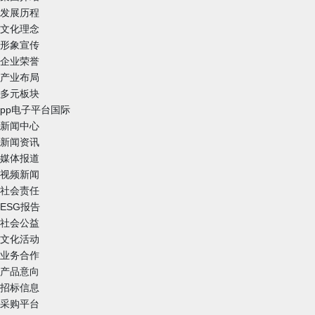
发展历程
文化理念
形象宣传
企业荣誉
产业布局
多元板块
pp电子平台国际
新闻中心
新闻资讯
媒体报道
视频新闻
社会责任
ESG报告
社会公益
文化活动
业务合作
产品意向
招标信息
采购平台