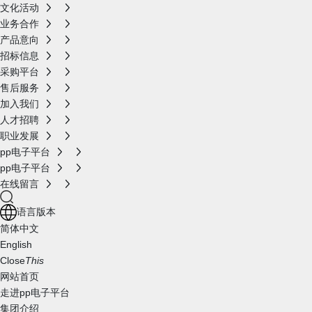
文化活动
业务合作
产品意向
招标信息
采购平台
售后服务
加入我们
人才招聘
职业发展
pp电子平台
pp电子平台
在线留言
语言版本
简体中文
English
Close
This
网站首页
走进pp电子平台
集团介绍