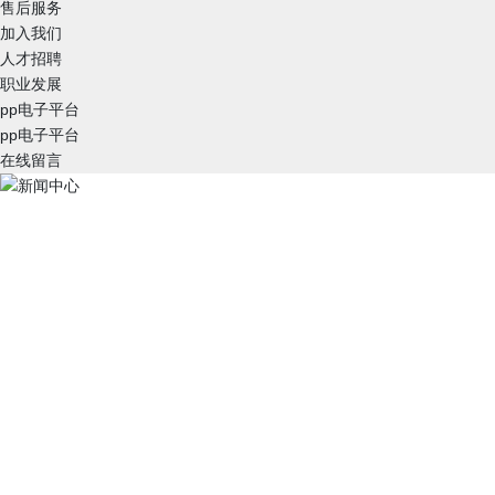
售后服务
加入我们
人才招聘
职业发展
pp电子平台
pp电子平台
在线留言