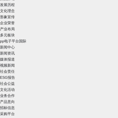
发展历程
文化理念
形象宣传
企业荣誉
产业布局
多元板块
pp电子平台国际
新闻中心
新闻资讯
媒体报道
视频新闻
社会责任
ESG报告
社会公益
文化活动
业务合作
产品意向
招标信息
采购平台