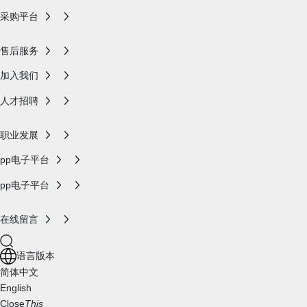
采购平台
售后服务
加入我们
人才招聘
职业发展
pp电子平台
pp电子平台
在线留言
语言版本
简体中文
English
Close
This