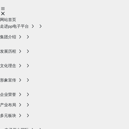
网站首页
走进pp电子平台
集团介绍
发展历程
文化理念
形象宣传
企业荣誉
产业布局
多元板块