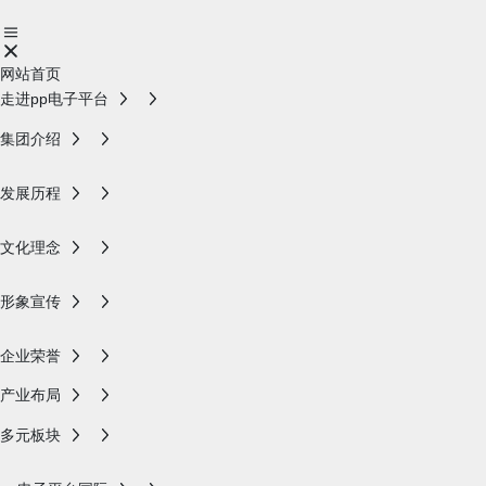
网站首页
走进pp电子平台
集团介绍
发展历程
文化理念
形象宣传
企业荣誉
产业布局
多元板块