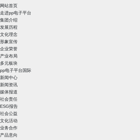
网站首页
走进pp电子平台
集团介绍
发展历程
文化理念
形象宣传
企业荣誉
产业布局
多元板块
pp电子平台国际
新闻中心
新闻资讯
媒体报道
社会责任
ESG报告
社会公益
文化活动
业务合作
产品意向